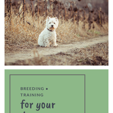
BREEDING •
TRAINING
for your