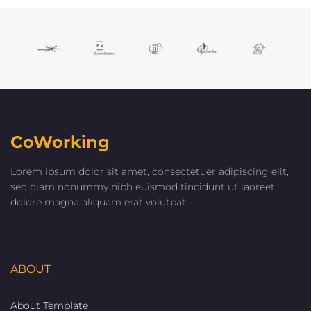
CoWorking
Lorem ipsum dolor sit amet, consectetuer adipiscing elit,
sed diam nonummy nibh euismod tincidunt ut laoreet
dolore magna aliquam erat volutpat.
ABOUT
About Template