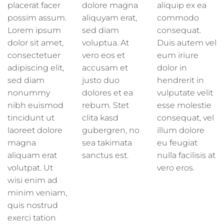
placerat facer
dolore magna
aliquip ex ea
possim assum.
aliquyam erat,
commodo
Lorem ipsum
sed diam
consequat.
dolor sit amet,
voluptua. At
Duis autem vel
consectetuer
vero eos et
eum iriure
adipiscing elit,
accusam et
dolor in
sed diam
justo duo
hendrerit in
nonummy
dolores et ea
vulputate velit
nibh euismod
rebum. Stet
esse molestie
tincidunt ut
clita kasd
consequat, vel
laoreet dolore
gubergren, no
illum dolore
magna
sea takimata
eu feugiat
aliquam erat
sanctus est.
nulla facilisis at
volutpat. Ut
vero eros.
wisi enim ad
minim veniam,
quis nostrud
exerci tation