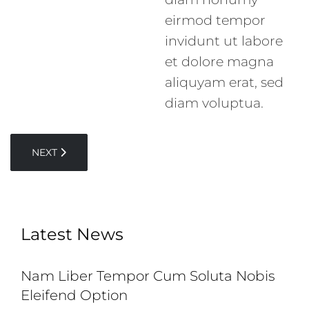
eirmod tempor
invidunt ut labore
et dolore magna
aliquyam erat, sed
diam voluptua.
NEXT ARTICLE: NAM LIBER TEMPOR CUM SOLUTA NOBIS
NEXT
Latest News
Nam Liber Tempor Cum Soluta Nobis
Eleifend Option