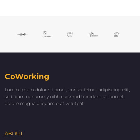
CoWorking
Lorem ipsum dolor sit amet, consectetuer adipiscing elit,
sed diam nonummy nibh euismod tincidunt ut laoreet
dolore magna aliquam erat volutpat.
ABOUT