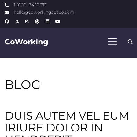
1 (800) 3452 717
hello@coworkingspace.com
Search
Co
Working
Home
A
BLOG
DUIS AUTEM VEL EUM
IRIURE DOLOR IN