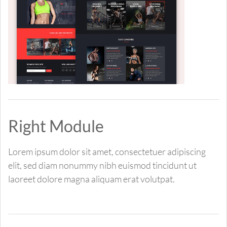
Right Module
Lorem ipsum dolor sit amet, consectetuer adipiscing
elit, sed diam nonummy nibh euismod tincidunt ut
laoreet dolore magna aliquam erat volutpat.