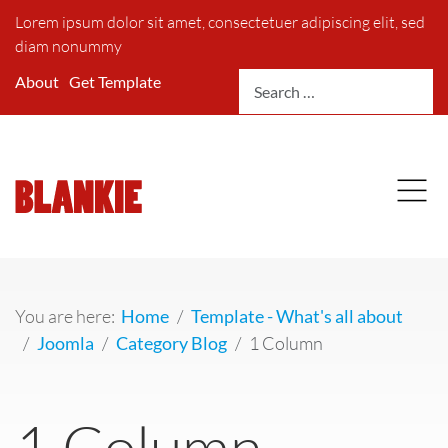
Lorem ipsum dolor sit amet, consectetuer adipiscing elit, sed
diam nonummy
Search
About
Get Template
You are here:
Home
Template - What's all about
Joomla
Category Blog
1 Column
1 Column