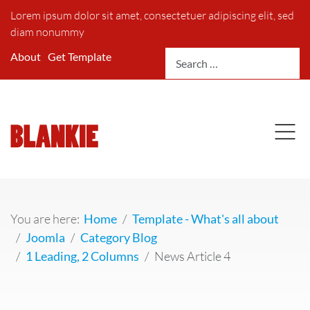
Lorem ipsum dolor sit amet, consectetuer adipiscing elit, sed
diam nonummy
Search
About
Get Template
You are here:
Home
Template - What's all about
Joomla
Category Blog
1 Leading, 2 Columns
News Article 4