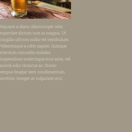
Aliquam a diam ullamcorper sem
imperdiet dictum non in magna. Ut
fringilla ultrices nulla vel vestibulum.
Pellentesque a nibh sapien. Quisque
interdum convallis sodales.
Suspendisse scelerisque eros ante, vel
lacinia odio rhoncus ac. Donec
tempus feugiat sem condimentum
porttitor. Integer at vulputate orci.