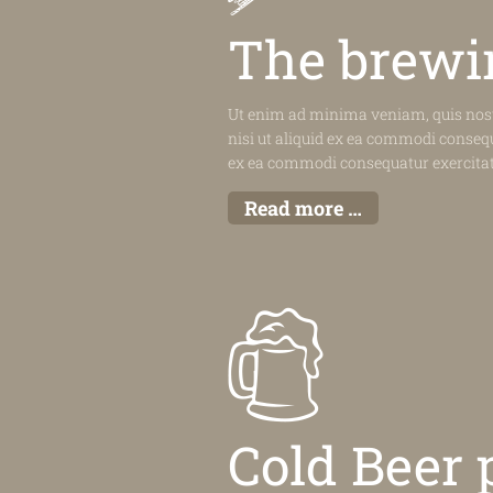
The brewi
Ut enim ad minima veniam, quis nost
nisi ut aliquid ex ea commodi consequa
ex ea commodi consequatur exercita
Read more …
Cold Beer