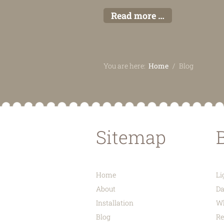
Read more …
You are here:
Home
Blog
Sitemap
Home
Li
About
Da
Installation
W
Blog
Re