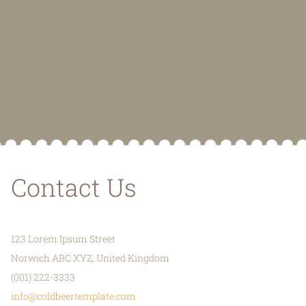
Contact Us
123 Lorem Ipsum Street
Norwich ABC XYZ, United Kingdom
(001) 222-3333
info@coldbeertemplate.com