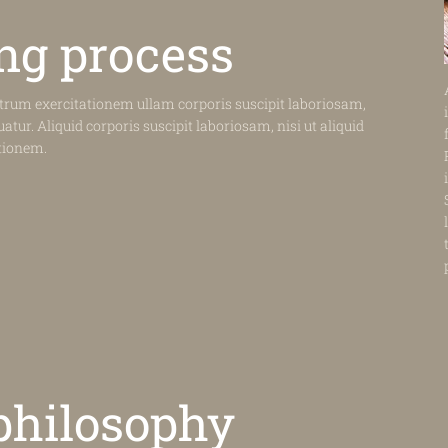
ng
process
rum exercitationem ullam corporis suscipit laboriosam,
tur. Aliquid corporis suscipit laboriosam, nisi ut aliquid
tionem.
philosophy