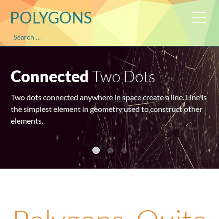
POLYGONS
Search
Triangles
Form 3D Objects
Triangle is the simplest polygon created from just three
connected dots anywhere in space. It's used to create more
complex objects.