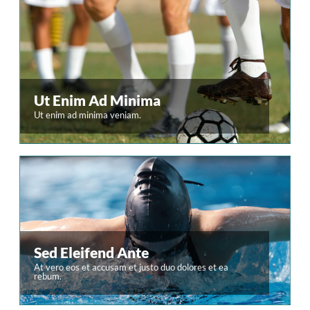
Ut Enim Ad Minima
Ut enim ad minima veniam.
Sed Eleifend Ante
Nunc dictum rutrum
At vero eos et accusam et justo duo dolores et ea
rebum.
accumsan. Maecenas