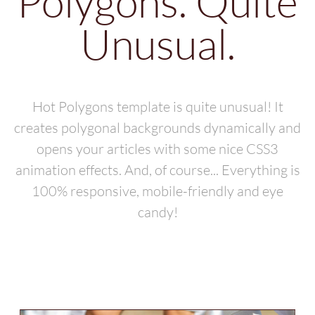
Polygons. Quite
Unusual.
Hot Polygons template is quite unusual! It
creates polygonal backgrounds dynamically and
opens your articles with some nice CSS3
animation effects. And, of course... Everything is
100% responsive, mobile-friendly and eye
candy!