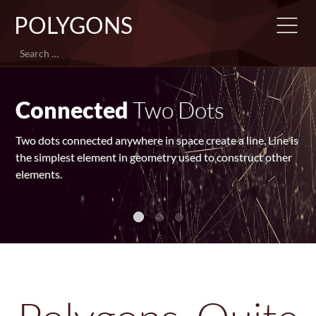
POLYGONS
Search
Triangles
Form 3D Objects
 is
Triangle is the simplest polygon created from just three
r
connected dots anywhere in space. It's used to create m
complex objects.