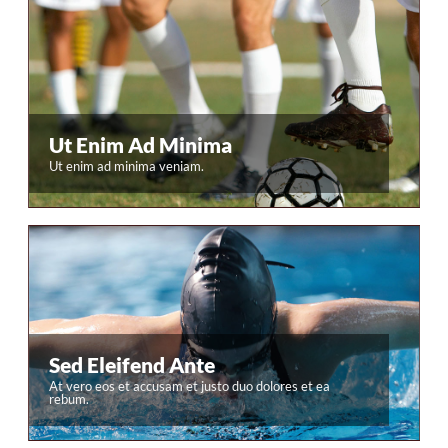
Ut Enim Ad Minima
Ut enim ad minima veniam.
Sed Eleifend Ante
Nunc dictum rutrum
At vero eos et accusam et justo duo dolores et ea
rebum.
accumsan. Maecenas