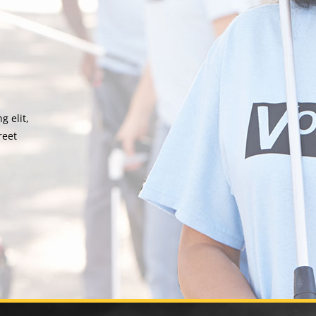
g elit,
reet