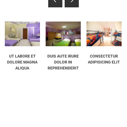
UT LABORE ET
DUIS AUTE IRURE
CONSECTETUR
L
DOLORE MAGNA
DOLOR IN
ADIPISICING ELIT
DO
ALIQUA
REPREHENDERIT