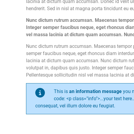
lacinia at dictum quam accumsan. Donec id velit urn
hendrerit. Sed in nisl at magna porta tincidunt eu eu
Nunc dictum rutrum accumsan. Maecenas tempor pell
Integer semper faucibus neque, eget rhoncus diam i
vel massa lacinia at dictum quam accumsan. Nun
Nunc dictum rutrum accumsan. Maecenas tempor pelle
semper faucibus neque, eget rhoncus diam interdum u
lacinia at dictum quam accumsan. Nunc dictum rutr
volutpat in, dapibus quis justo. Integer semper fau
Pellentesque sollicitudin nisl vel massa lacinia a
This is
an information message
you m
code: <p class="info">...your text here..
consequat, vel illum dolore eu feugiat.