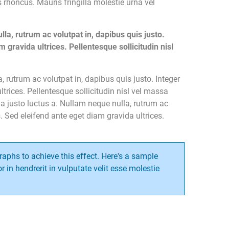
 rhoncus. Mauris fringilla molestie urna vel
a, rutrum ac volutpat in, dapibus quis justo.
gravida ultrices. Pellentesque sollicitudin nisl
rutrum ac volutpat in, dapibus quis justo. Integer
rices. Pellentesque sollicitudin nisl vel massa
justo luctus a. Nullam neque nulla, rutrum ac
. Sed eleifend ante eget diam gravida ultrices.
aphs to achieve this effect. Here's a sample
or in hendrerit in vulputate velit esse molestie