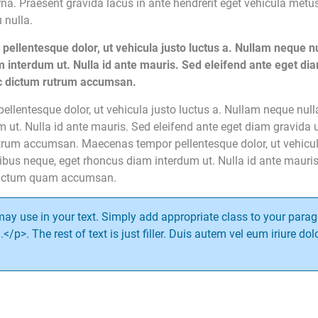
a. Praesent gravida lacus in ante hendrerit eget vehicula metus
 nulla.
entesque dolor, ut vehicula justo luctus a. Nullam neque null
nterdum ut. Nulla id ante mauris. Sed eleifend ante eget diam 
c dictum rutrum accumsan.
ntesque dolor, ut vehicula justo luctus a. Nullam neque nulla, 
t. Nulla id ante mauris. Sed eleifend ante eget diam gravida ult
um accumsan. Maecenas tempor pellentesque dolor, ut vehicula 
cibus neque, eget rhoncus diam interdum ut. Nulla id ante mauris
t dictum quam accumsan.
ay use in your text. Simply add appropriate class to your paragr
.</p>. The rest of text is just filler. Duis autem vel eum iriure dol