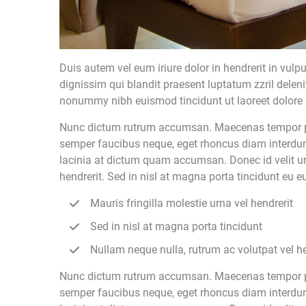
Duis autem vel eum iriure dolor in hendrerit in vulpu
dignissim qui blandit praesent luptatum zzril deleni
nonummy nibh euismod tincidunt ut laoreet dolore
Nunc dictum rutrum accumsan. Maecenas tempor pelle
semper faucibus neque, eget rhoncus diam interdum u
lacinia at dictum quam accumsan. Donec id velit urn
hendrerit. Sed in nisl at magna porta tincidunt eu eu
Mauris fringilla molestie urna vel hendrerit
Sed in nisl at magna porta tincidunt
Nullam neque nulla, rutrum ac volutpat vel he
Nunc dictum rutrum accumsan. Maecenas tempor pelle
semper faucibus neque, eget rhoncus diam interdum u