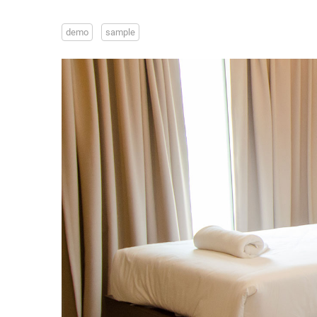
demo
sample