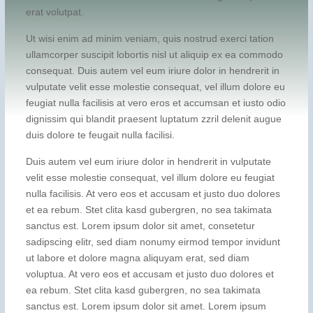
erat volutpat.
Ut wisi enim ad minim veniam, quis nostrud exerci tation
ullamcorper suscipit lobortis nisl ut aliquip ex ea commodo
consequat. Duis autem vel eum iriure dolor in hendrerit in
vulputate velit esse molestie consequat, vel illum dolore eu
feugiat nulla facilisis at vero eros et accumsan et iusto odio
dignissim qui blandit praesent luptatum zzril delenit augue
duis dolore te feugait nulla facilisi.
Duis autem vel eum iriure dolor in hendrerit in vulputate
velit esse molestie consequat, vel illum dolore eu feugiat
nulla facilisis. At vero eos et accusam et justo duo dolores
et ea rebum. Stet clita kasd gubergren, no sea takimata
sanctus est. Lorem ipsum dolor sit amet, consetetur
sadipscing elitr, sed diam nonumy eirmod tempor invidunt
ut labore et dolore magna aliquyam erat, sed diam
voluptua. At vero eos et accusam et justo duo dolores et
ea rebum. Stet clita kasd gubergren, no sea takimata
sanctus est. Lorem ipsum dolor sit amet. Lorem ipsum