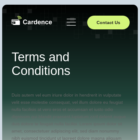
Contact Us
Terms and
Conditions
Duis autem vel eum iriure dolor in hendrerit in vulputate
velit esse molestie consequat, vel illum dolore eu feugiat
nulla facilisis at vero eros et accumsan et iusto odio
dignissim qui blandit praesent luptatum zzril delenit augue
duis dolore te feugait nulla facilisi. Lorem ipsum dolor sit
amet, consectetuer adipiscing elit, sed diam nonummy
nibh euismod tincidunt ut laoreet dolore magna aliquam