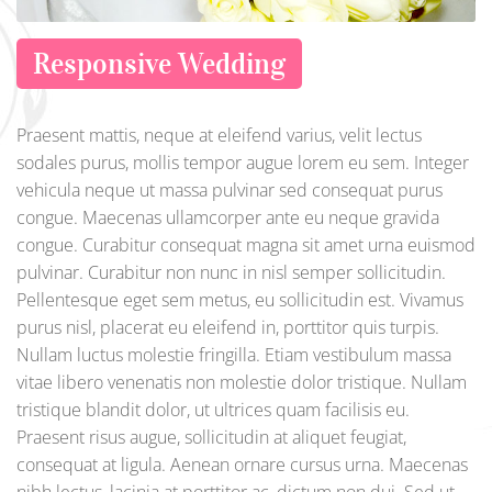
Responsive Wedding
Praesent mattis, neque at eleifend varius, velit lectus
sodales purus, mollis tempor augue lorem eu sem. Integer
vehicula neque ut massa pulvinar sed consequat purus
congue. Maecenas ullamcorper ante eu neque gravida
congue. Curabitur consequat magna sit amet urna euismod
pulvinar. Curabitur non nunc in nisl semper sollicitudin.
Pellentesque eget sem metus, eu sollicitudin est. Vivamus
purus nisl, placerat eu eleifend in, porttitor quis turpis.
Nullam luctus molestie fringilla. Etiam vestibulum massa
vitae libero venenatis non molestie dolor tristique. Nullam
tristique blandit dolor, ut ultrices quam facilisis eu.
Praesent risus augue, sollicitudin at aliquet feugiat,
consequat at ligula. Aenean ornare cursus urna. Maecenas
nibh lectus, lacinia at porttitor ac, dictum non dui. Sed ut