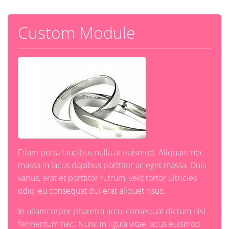
Custom Module
Etiam porta faucibus nulla at euismod. Aliquam nec
massa in lacus dapibus porttitor ac eget massa. Duis
varius, erat et porttitor rutrum, velit tortor ultricies
odio, eu consequat dui erat aliquet risus.
In ullamcorper pharetra arcu, consequat dictum nisl
fermentum nec. Nunc in ligula vitae lacus euismod