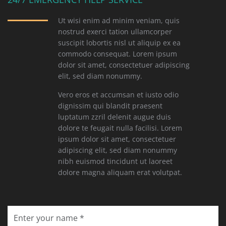
Ut wisi enim ad minim veniam, quis
nostrud exerci tation ullamcorper
suscipit lobortis nisl ut aliquip ex ea
commodo consequat. Lorem ipsum
dolor sit amet, consectetuer adipiscing
elit, sed diam nonummy.
Vero eros et accumsan et iusto odio
dignissim qui blandit praesent
luptatum zzril delenit augue duis
dolore te feugait nulla facilisi. Lorem
ipsum dolor sit amet, consectetuer
adipiscing elit, sed diam nonummy
nibh euismod tincidunt ut laoreet
dolore magna aliquam erat volutpat.