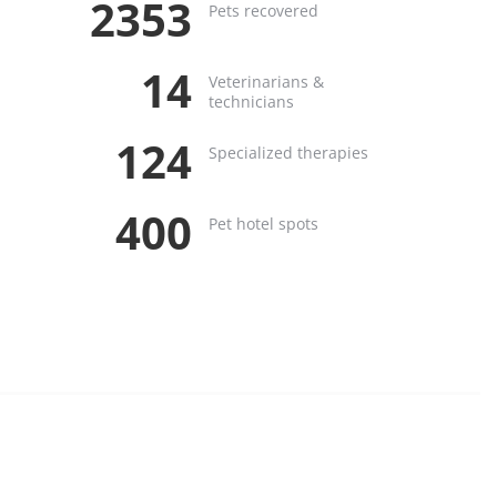
2353
Pets recovered
14
Veterinarians &
technicians
124
Specialized therapies
400
Pet hotel spots