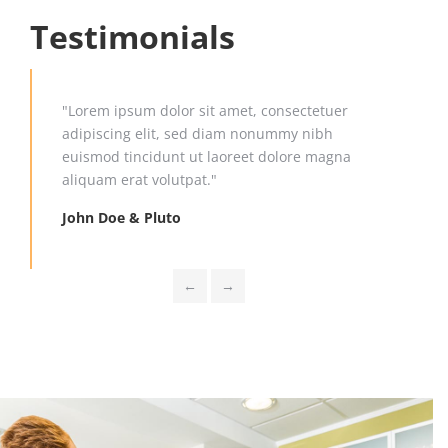
Testimonials
"Lorem ipsum dolor sit amet, consectetuer
"Du
adipiscing elit, sed diam nonummy nibh
hen
euismod tincidunt ut laoreet dolore magna
con
aliquam erat volutpat."
Sus
John Doe & Pluto
←
→