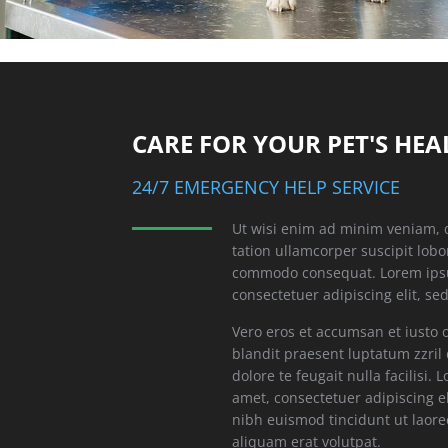
CARE FOR YOUR PET'S HEA
24/7 EMERGENCY HELP SERVICE
Ut wisi enim ad minim veniam, 
tation ullamcorper suscipit lobor
commodo consequat. Lorem ipsu
consectetuer adipiscing elit, 
Vero eros et accumsan et iusto 
blandit praesent luptatum zzril
dolore te feugait nulla facilisi.
amet, consectetuer adipiscing 
nibh euismod tincidunt ut laor
aliquam erat volutpat.