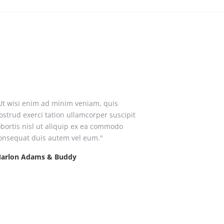
Ut wisi enim ad minim veniam, quis
"Lorem ipsum d
ostrud exerci tation ullamcorper suscipit
adipiscing el
obortis nisl ut aliquip ex ea commodo
euismod tincid
onsequat duis autem vel eum."
Wilma Johnso
arlon Adams & Buddy