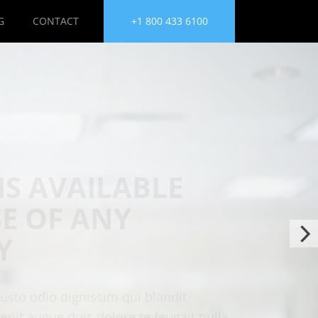
G
CONTACT
+1 800 433 6100
IS AVAILABLE
SE OF ANY
Y
usto odio dignissim qui blandit