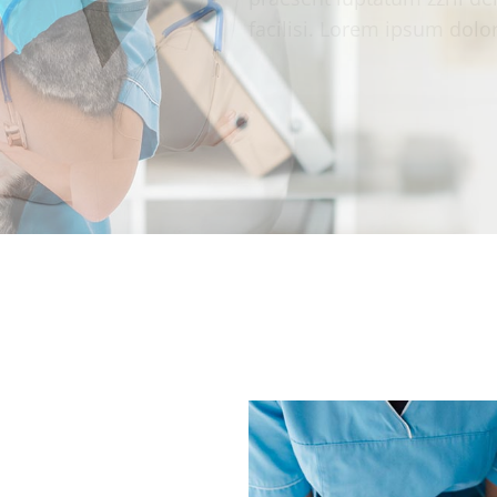
praesent luptatum zzril del
facilisi. Lorem ipsum dolor