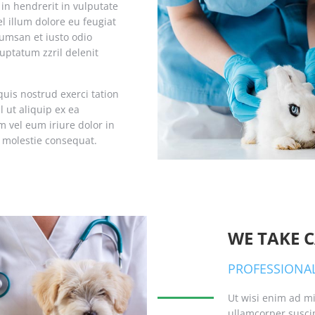
in hendrerit in vulputate
el illum dolore eu feugiat
ccumsan et iusto odio
uptatum zzril delenit
uis nostrud exerci tation
l ut aliquip ex ea
vel eum iriure dolor in
e molestie consequat.
WE TAKE C
PROFESSIONAL
Ut wisi enim ad mi
ullamcorper suscip