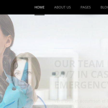
HOME
ABOUT US
PAGES
BLO
OUR TEAM 
24/7 IN CA
EMERGENC
Vero eros et accumsan et i