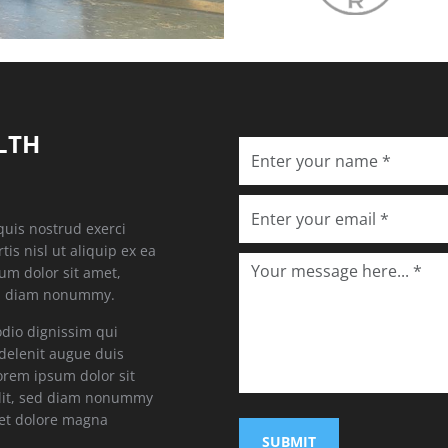
LTH
quis nostrud exerci
tis nisl ut aliquip ex ea
m dolor sit amet,
sed diam nonummy.
odio dignissim qui
 delenit augue duis
 Lorem ipsum dolor sit
elit, sed diam nonummy
eet dolore magna