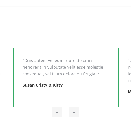
r
"Duis autem vel eum iriure dolor in
"
hendrerit in vulputate velit esse molestie
n
a
consequat, vel illum dolore eu feugiat."
l
c
Susan Cristy & Kitty
M
←
→