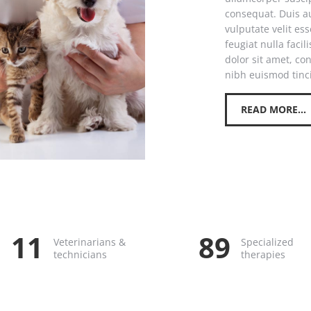
consequat. Duis au
vulputate velit es
feugiat nulla faci
dolor sit amet, c
nibh euismod tinc
READ MORE...
14
119
Veterinarians &
Specialized
technicians
therapies