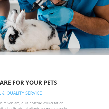
ARE FOR YOUR PETS
 & QUALITY SERVICE
nim veniam, quis nostrud exerci tation
it lobortis nisl ut aliquip ex ea commodo