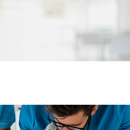
enit augue duis dolore te feugait nulla
 sit amet.