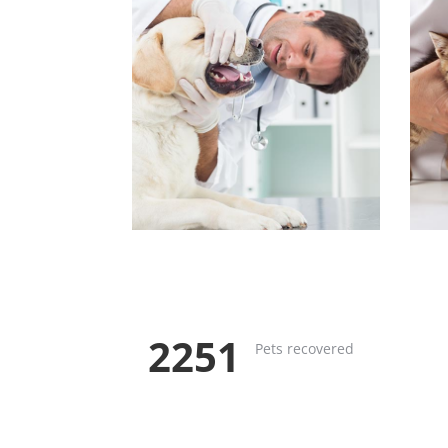
2353
Pets recovered