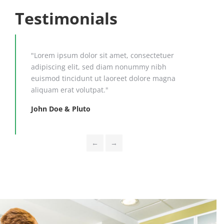
Testimonials
"Lorem ipsum dolor sit amet, consectetuer
"Du
adipiscing elit, sed diam nonummy nibh
hen
euismod tincidunt ut laoreet dolore magna
con
aliquam erat volutpat."
Sus
John Doe & Pluto
←
→