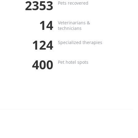
2353
Pets recovered
14
Veterinarians &
technicians
124
Specialized therapies
400
Pet hotel spots