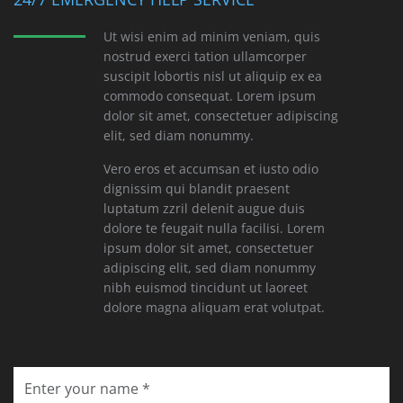
Ut wisi enim ad minim veniam, quis
nostrud exerci tation ullamcorper
suscipit lobortis nisl ut aliquip ex ea
commodo consequat. Lorem ipsum
dolor sit amet, consectetuer adipiscing
elit, sed diam nonummy.
Vero eros et accumsan et iusto odio
dignissim qui blandit praesent
luptatum zzril delenit augue duis
dolore te feugait nulla facilisi. Lorem
ipsum dolor sit amet, consectetuer
adipiscing elit, sed diam nonummy
nibh euismod tincidunt ut laoreet
dolore magna aliquam erat volutpat.