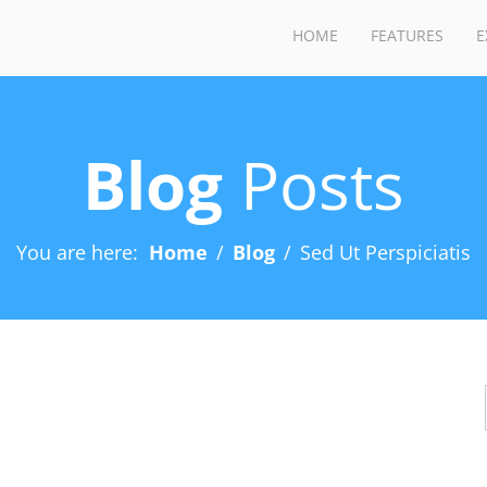
HOME
FEATURES
E
Blog
Posts
You are here:
Home
Blog
Sed Ut Perspiciatis