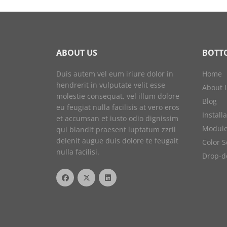
ABOUT US
BOTT
Duis autem vel eum iriure dolor in
Home
hendrerit in vulputate velit esse
About 
molestie consequat, vel illum dolore
Blog
eu feugiat nulla facilisis at vero eros
Install
et accumsan et iusto odio dignissim
Module
qui blandit praesent luptatum zzril
delenit augue duis dolore te feugait
Color 
nulla facilisi.
Drop-