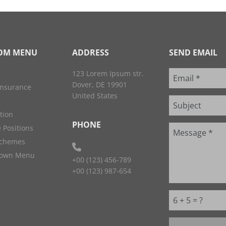
OM MENU
ADDRESS
SEND EMAIL
123 Lorem Ipsum str.
Dover, DE 19901
Insurance
United States
ation
PHONE
 Positions
Schemes
down Menu
+00 (123) 456-789
+00 (123) 987-654