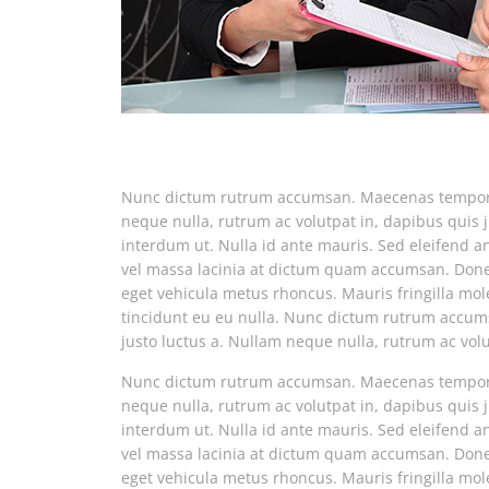
Nunc dictum rutrum accumsan. Maecenas tempor pe
neque nulla, rutrum ac volutpat in, dapibus quis
interdum ut. Nulla id ante mauris. Sed eleifend ant
vel massa lacinia at dictum quam accumsan. Donec 
eget vehicula metus rhoncus. Mauris fringilla mole
tincidunt eu eu nulla. Nunc dictum rutrum accum
justo luctus a. Nullam neque nulla, rutrum ac volu
Nunc dictum rutrum accumsan. Maecenas tempor pe
neque nulla, rutrum ac volutpat in, dapibus quis
interdum ut. Nulla id ante mauris. Sed eleifend ant
vel massa lacinia at dictum quam accumsan. Donec 
eget vehicula metus rhoncus. Mauris fringilla mole