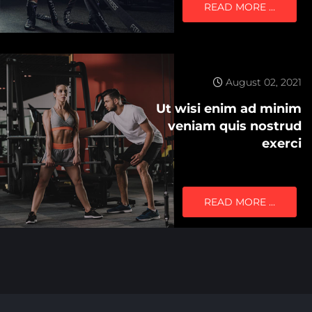
READ MORE …
August 02, 2021
Ut wisi enim ad minim
veniam quis nostrud
exerci
READ MORE …