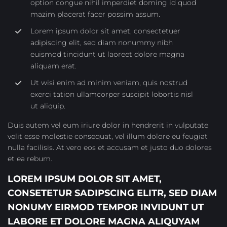
option congue nihil imperdiet doming id quod
mazim placerat facer possim assum.
Lorem ipsum dolor sit amet, consectetuer
adipiscing elit, sed diam nonummy nibh
euismod tincidunt ut laoreet dolore magna
aliquam erat.
Ut wisi enim ad minim veniam, quis nostrud
exerci tation ullamcorper suscipit lobortis nisl
ut aliquip.
Duis autem vel eum iriure dolor in hendrerit in vulputate
velit esse molestie consequat, vel illum dolore eu feugiat
nulla facilisis. At vero eos et accusam et justo duo dolores
et ea rebum.
LOREM IPSUM DOLOR SIT AMET,
CONSETETUR SADIPSCING ELITR, SED DIAM
NONUMY EIRMOD TEMPOR INVIDUNT UT
LABORE ET DOLORE MAGNA ALIQUYAM