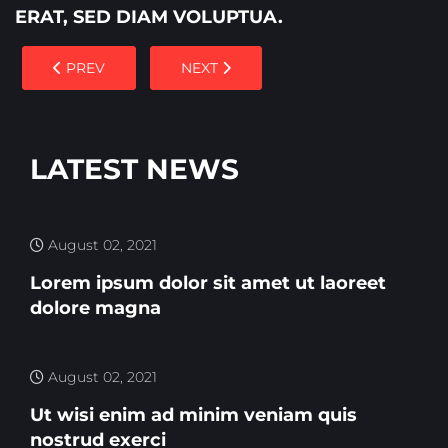
ERAT, SED DIAM VOLUPTUA.
PREVIOUS ARTICLE: LOREM IPSUM DOLOR SIT AMET 
NEXT ARTICLE: UT WISI ENIM AD MI
PREV
NEXT
LATEST NEWS
August 02, 2021
Lorem ipsum dolor sit amet ut laoreet
dolore magna
August 02, 2021
Ut wisi enim ad minim veniam quis
nostrud exerci