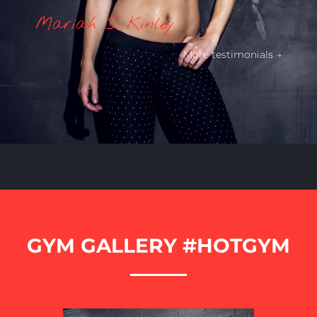
Mariah S. Kinley
More testimonials →
GYM GALLERY #HOTGYM