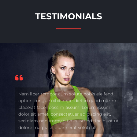
TESTIMONIALS
Nam liber tempor cum soluta nobis eleifend
option congue nihil imperdiet id quod mazim
placerat facer possim assum. Lorem ipsum
dolor sit amet, consectetuer adipiscing elit,
sed diam nonummy nibh euismod tincidunt ut
dolore magna aliquam erat volutpat.