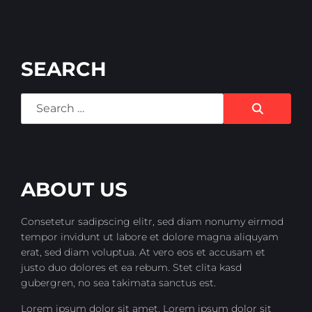
SEARCH
Search
ABOUT US
Consetetur sadipscing elitr, sed diam nonumy eirmod
tempor invidunt ut labore et dolore magna aliquyam
erat, sed diam voluptua. At vero eos et accusam et
justo duo dolores et ea rebum. Stet clita kasd
gubergren, no sea takimata sanctus est.
Lorem ipsum dolor sit amet. Lorem ipsum dolor sit