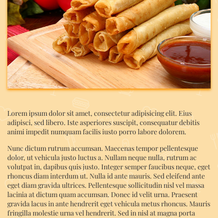
Lorem ipsum dolor sit amet, consectetur adipisicing elit. Eius
adipisci, sed libero. Iste asperiores suscipit, consequatur debitis
animi impedit numquam facilis iusto porro labore dolorem.
Nunc dictum rutrum accumsan. Maecenas tempor pellentesque
dolor, ut vehicula justo luctus a. Nullam neque nulla, rutrum ac
volutpat in, dapibus quis justo. Integer semper faucibus neque, eget
rhoncus diam interdum ut. Nulla id ante mauris. Sed eleifend ante
eget diam gravida ultrices. Pellentesque sollicitudin nisl vel massa
lacinia at dictum quam accumsan. Donec id velit urna. Praesent
gravida lacus in ante hendrerit eget vehicula metus rhoncus. Mauris
fringilla molestie urna vel hendrerit. Sed in nisl at magna porta