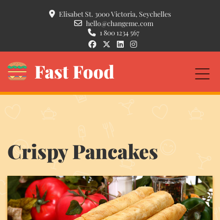
Elisabet St. 3000 Victoria, Seychelles
hello@changeme.com
1 800 1234 567
Fast Food
Crispy Pancakes