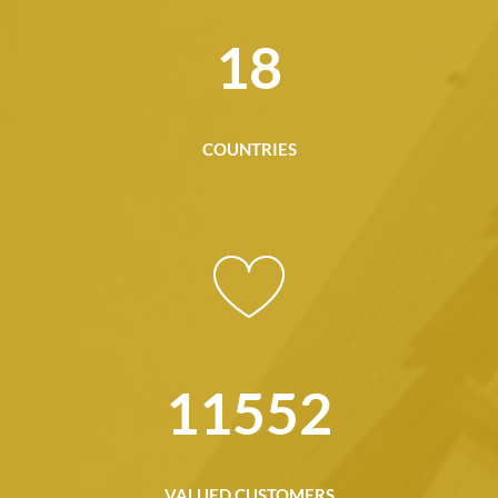
19
COUNTRIES
15215
VALUED CUSTOMERS