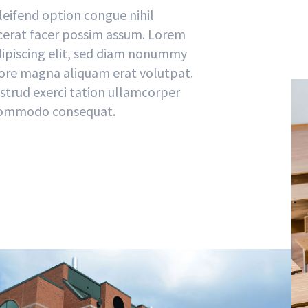
eifend option congue nihil
erat facer possim assum. Lorem
dipiscing elit, sed diam nonummy
lore magna aliquam erat volutpat.
strud exerci tation ullamcorper
ea commodo consequat.