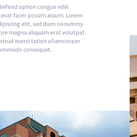
eifend option congue nihil
erat facer possim assum. Lorem
dipiscing elit, sed diam nonummy
lore magna aliquam erat volutpat.
strud exerci tation ullamcorper
ea commodo consequat.