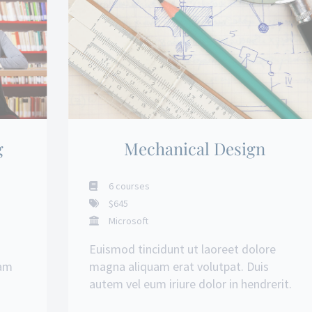
g
Mechanical Design
6 courses
$645
Microsoft
Euismod tincidunt ut laoreet dolore
iam
magna aliquam erat volutpat. Duis
autem vel eum iriure dolor in hendrerit.