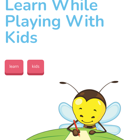
Learn While
Playing With
Kids
learn
kids