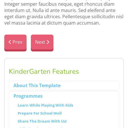
Integer semper faucibus neque, eget rhoncus diam
interdum ut. Nulla id ante mauris. Sed eleifend ante
eget diam gravida ultrices. Pellentesque sollicitudin nisl
vel massa lacinia at dictum quam accumsan.
Previous article: Wake The Talents Up!
Next article: Prepare For School Well
Prev
Next
KinderGarten Features
About This Template
Programmes
Learn While Playing With Kids
Prepare For School Well
Share The Dream With Us!