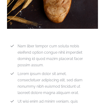
Nam liber tempor cum soluta nobis
eleifend option congue nihil imperdiet
doming id quod mazim placerat facer
possim assum.
Lorem ipsum dolor sit amet,
consectetuer adipiscing elit, sed diam
nonummy nibh euismod tincidunt ut
laoreet dolore magna aliquam erat.
Ut wisi enim ad minim veniam, quis