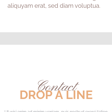
aliquyam erat, sed diam voluptua.
Contact
DROP A LINE
Ut wisi enim ad minim veniam, quis nostrud exerci tation