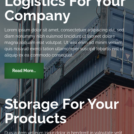
Logistics For Your
Company
Lorem ipsum dolor sit amet, consectetuer adipiscing elit, sed
diam nonummy nibh euismod tincidunt ut laoreet dolore
magna aliquam erat volutpat. Ut wisi enim ad minim veniam,
quis nostrud exerci tation ullamcorper suscipit lobortis nisl ut
aliquip ex ea commodo consequat.
Read More...
Storage For Your
Products
Duis autem vel eum iriure dolor in hendrerit in vulputate velit