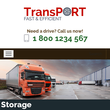
Need a drive? Call us now!
1 800 1234 567
Search
Home
About Us
Features
Blog
Con
Storage