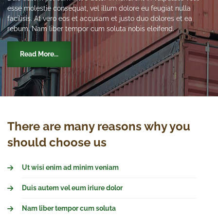
esse molestie consequat, vel illum dolore eu feugiat nulla
facilisis. At vero eos et accusam et justo duo dolores et ea
rebum. Nam liber tempor cum soluta nobis eleifend.
Read More...
There are many reasons why you
should choose us
Ut wisi enim ad minim veniam
Duis autem vel eum iriure dolor
Nam liber tempor cum soluta