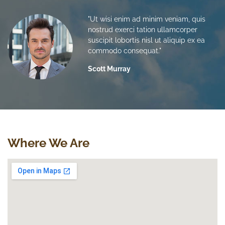
"Ut wisi enim ad minim veniam, quis
nostrud exerci tation ullamcorper
suscipit lobortis nisl ut aliquip ex ea
commodo consequat."
Scott Murray
Where We Are