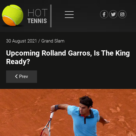
HOT
TENNIS
30 August 2021
/ Grand Slam
Upcoming Rolland Garros, Is The King
Ready?
Previous article: US Open Starts Today
Prev