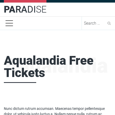
PA
RA
DI
SE
Se
Aqualandia Free
Aqualandia 
Tickets
Nunc dictum rutrum accumsan. Maecenas tempor pellentesque
dolor, ut vehicula justo luctus a. Nullam neque nulla, rutrum ac