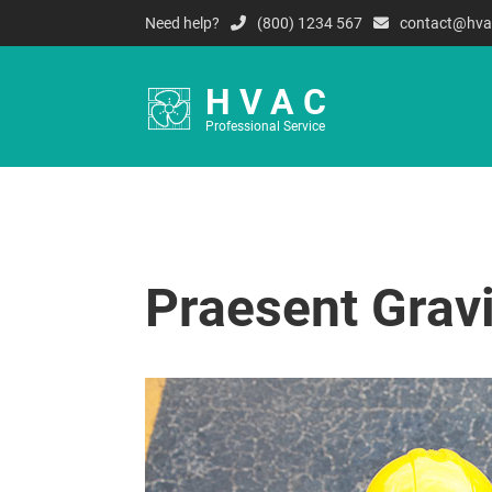
Need help?
(800) 1234 567
contact@hva
HVAC
Professional Service
Praesent Gravi