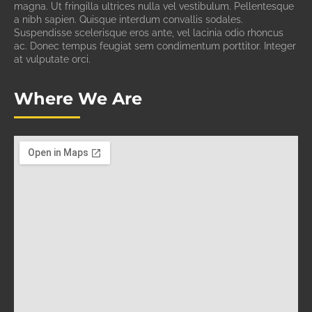
magna. Ut fringilla ultrices nulla vel vestibulum. Pellentesque
a nibh sapien. Quisque interdum convallis sodales.
Suspendisse scelerisque eros ante, vel lacinia odio rhoncus
ac. Donec tempus feugiat sem condimentum porttitor. Integer
at vulputate orci.
Where We Are