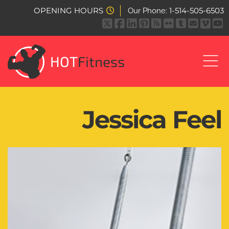
OPENING HOURS
1-514-505-6503
Our Phone:
HOT
Fitness
Jessica Feel