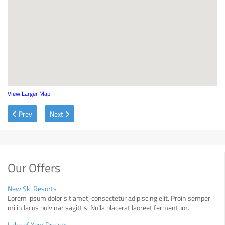
View Larger Map
Previous article: New Ski Resorts
Next article: Lake of Your Dreams
Prev
Next
Our Offers
New Ski Resorts
Lorem ipsum dolor sit amet, consectetur adipiscing elit. Proin semper
mi in lacus pulvinar sagittis. Nulla placerat laoreet fermentum.
Lake of Your Dreams