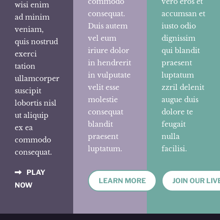
commodo
vero eros et
wisi enim
consequat.
accumsan et
ad minim
Duis autem
iusto odio
veniam,
vel eum
dignissim
quis nostrud
iriure dolor
qui blandit
exerci
in hendrerit
praesent
tation
in vulputate
luptatum
ullamcorper
velit esse
zzril delenit
suscipit
molestie
augue duis
lobortis nisl
consequat
dolore te
ut aliquip
blandit
feugait
ex ea
praesent
nulla
commodo
luptatum.
facilisi.
consequat.
PLAY
LEARN MORE
JOIN OUR LIV
NOW