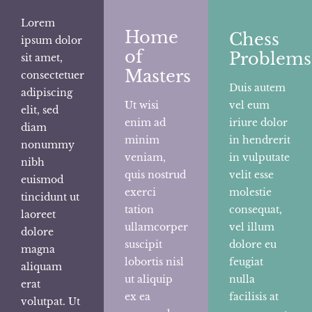
Lorem
Home
Chess
ipsum dolor
of
Problems
sit amet,
Masters
consectetuer
Duis autem
adipiscing
Ut wisi
vel eum
elit, sed
enim ad
iriure dolor
diam
minim
in hendrerit
nonummy
veniam,
in vulputate
nibh
quis nostrud
velit esse
euismod
exerci
molestie
tincidunt ut
tation
consequat,
laoreet
ullamcorper
vel illum
dolore
suscipit
dolore eu
magna
lobortis nisl
feugiat
aliquam
ut aliquip
nulla
erat
ex ea
facilisis at
volutpat. Ut