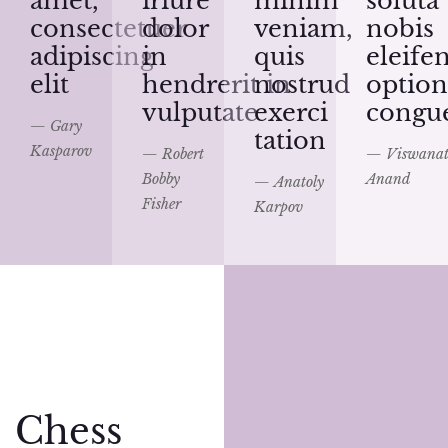
amet,
iriure
minim
soluta
consectetuer
dolor
veniam,
nobis
adipiscing
in
quis
eleife
elit
hendrerit in
nostrud
option
vulputate
exerci
congu
— Gary
tation
Kasparov
— Robert
— Viswana
Bobby
Anand
— Anatoly
Fisher
Karpov
Chess